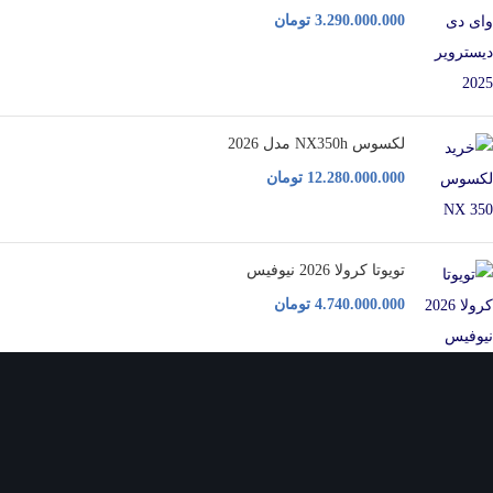
3.290.000.000
تومان
لکسوس NX350h مدل 2026
12.280.000.000
تومان
تویوتا کرولا 2026 نیوفیس
4.740.000.000
تومان