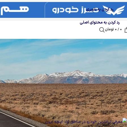
رد کردن به ناوبری
رد کردن به محتوای اصلی
0
/
0
تومان
راهنمای خرید
معرفی ارزانترین خودرو در مناطق آزاد این
ارسال توسط
نفیسه ابراهیمی
2025-12-20
در تاریخ 2025-12-20
0