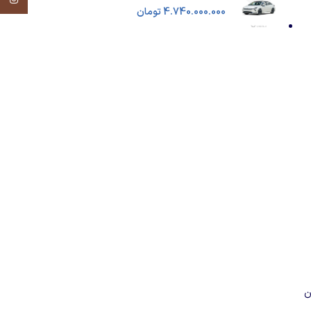
4.740.000.000
تومان
ن