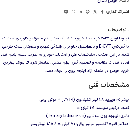
دسته:
خودرو سدان
اشتراک گذاری:
توضیحات
تویوتا لوین ۲۰۲۵ در نسخه هیبرید ۱.۸، یک سدان کم‌ مصرف و کاربردی است که
با گیربکس E-CVT و دیفرانسیل جلو برای رانندگی شهری و سفرهای سبک طراحی
شده. در این صفحه، مشخصات فنی و امکانات خودرو به‌ صورت دسته‌ بندی‌ شده
آماده شده تا مقایسه و تصمیم‌ گیری برای مشتری ساده‌تر شود تا بتواند بهترین
خرید خودرو در منطقه آزاد اینچه برون
را انجام دهد.
مشخصات فنی
پیشرانه: هیبرید ۱.۸ لیتر اتکینسون (VVT-i) + موتور برقی
قدرت ترکیبی سیستم: 101 کیلووات
باتری: لیتیوم‌ یون سه‌تایی (Ternary Lithium-ion)
حداکثر قدرت/گشتاور موتور برقی: 70 کیلووات / 185 نیوتن‌متر