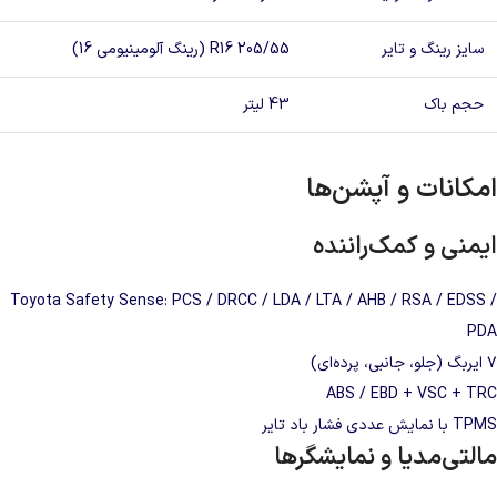
سایز رینگ و تایر
205/55 R16 (رینگ آلومینیومی 16)
حجم باک
43 لیتر
امکانات و آپشن‌ها
ایمنی و کمک‌راننده
Toyota Safety Sense: PCS / DRCC / LDA / LTA / AHB / RSA / EDSS /
PDA
۷ ایربگ (جلو، جانبی، پرده‌ای)
ABS / EBD + VSC + TRC
TPMS با نمایش عددی فشار باد تایر
مالتی‌مدیا و نمایشگرها