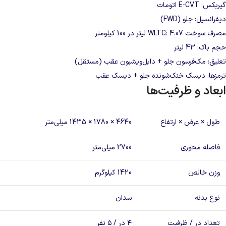
گیربکس: E-CVT اتومات
دیفرانسیل: جلو (FWD)
مصرف سوخت WLTC: 4.07 لیتر در 100 کیلومتر
حجم باک: 43 لیتر
تعلیق
: مک‌فرسون جلو + دابل‌ویشبون عقب (مستقل)
ترمزها: دیسک خنک‌شونده جلو + دیسک عقب
ابعاد و ظرفیت‌ها
طول × عرض × ارتفاع
4640 × 1780 × 1435 میلی‌متر
فاصله محوری
2700 میلی‌متر
وزن خالص
1420 کیلوگرم
نوع بدنه
سدان
تعداد در / ظرفیت
۴ در / ۵ نفر