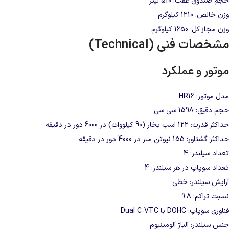
حجم صندوق عقب: 510 لیتر
وزن خالص: 1210 کیلوگرم
وزن مجاز کل: 1650 کیلوگرم
مشخصات فنی (Technical)
موتور و عملکرد
مدل موتور: HR16
حجم دقیق: 1598 سی‌ سی
حداکثر قدرت: 122 اسب بخار (90 کیلووات) در 6000 دور در دقیقه
حداکثر گشتاور: 155 نیوتن‌ متر در 4000 دور در دقیقه
تعداد سیلندر: 4
تعداد سوپاپ در هر سیلندر: 4
آرایش سیلندر: خطی
نسبت تراکم: 9.8
فناوری سوپاپ: DOHC با Dual C‑VTC
جنس سیلندر: آلیاژ آلومینیوم