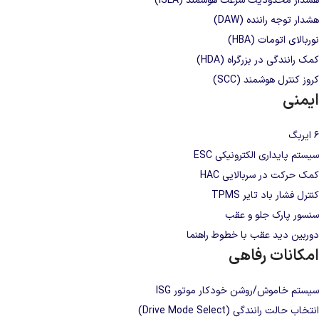
هشدار محدودیت سرعت هوشمند (ISLA)
هشدار توجه راننده (DAW)
نوربالای اتومات (HBA)
کمک رانندگی در بزرگراه (HDA)
کروز کنترل هوشمند (SCC)
ایمنی
۶ ایربگ
سیستم پایداری الکترونیکی ESC
کمک حرکت در سربالایی HAC
کنترل فشار باد تایر TPMS
سنسور پارک جلو و عقب
دوربین دید عقب با خطوط راهنما
امکانات رفاهی
سیستم خاموش/روشن خودکار موتور ISG
انتخاب حالت رانندگی (Drive Mode Select)