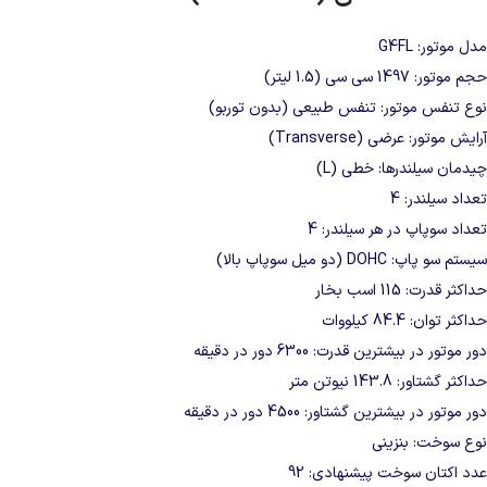
مدل موتور: G4FL
حجم موتور: 1497 سی‌ سی (1.5 لیتر)
نوع تنفس موتور: تنفس طبیعی (بدون توربو)
آرایش موتور: عرضی (Transverse)
چیدمان سیلندرها: خطی (L)
تعداد سیلندر: 4
تعداد سوپاپ در هر سیلندر: 4
سیستم سو پاپ: DOHC (دو میل سوپاپ بالا)
حداکثر قدرت: 115 اسب بخار
حداکثر توان: 84.4 کیلووات
دور موتور در بیشترین قدرت: 6300 دور در دقیقه
حداکثر گشتاور: 143.8 نیوتن‌ متر
دور موتور در بیشترین گشتاور: 4500 دور در دقیقه
نوع سوخت: بنزینی
عدد اکتان سوخت پیشنهادی: 92