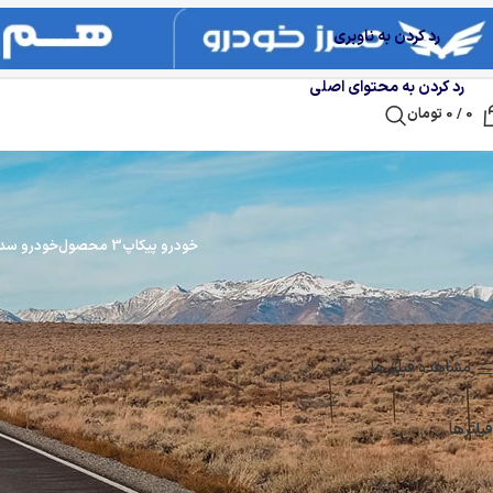
رد کردن به ناوبری
رد کردن به محتوای اصلی
0
/
0
تومان
خودرو پیکاپ
3 محصول
خودرو سد
خانه
میتسوبیشی
در حال نمایش یک نتیجه
مشاهده فیلترها
نمایش
9
12
18
24
فیلترها
مرتب سازی بر اساس